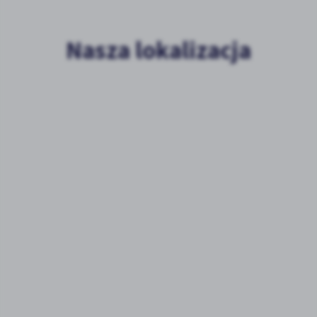
Nasza lokalizacja